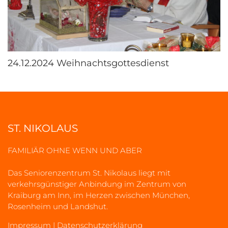
24.12.2024 Weihnachtsgottesdienst
ST. NIKOLAUS
FAMILIÄR OHNE WENN UND ABER
Das Seniorenzentrum St. Nikolaus liegt mit
verkehrsgünstiger Anbindung im Zentrum von
Kraiburg am Inn, im Herzen zwischen München,
Rosenheim und Landshut.
Impressum
|
Datenschutzerklärung