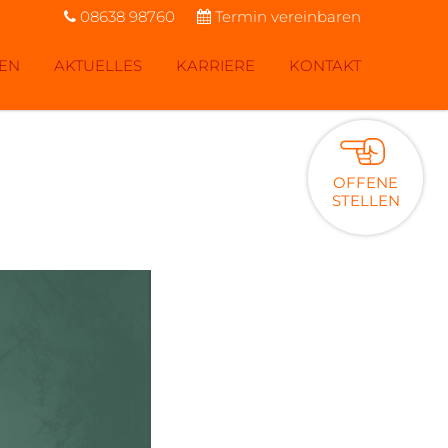
08638 98760
Termin vereinbaren
SEN
AKTUELLES
KARRIERE
KONTAKT
OFFENE
STELLEN