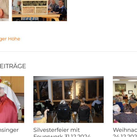
nger Höhe
BEITRÄGE
nsinger
Silvesterfeier mit
Weihnach
Feuerwerk 31.12.2024
24.12.20