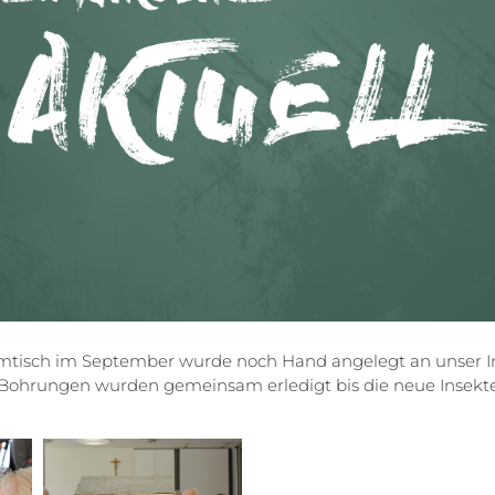
isch im September wurde noch Hand angelegt an unser In
nd Bohrungen wurden gemeinsam erledigt bis die neue Inse