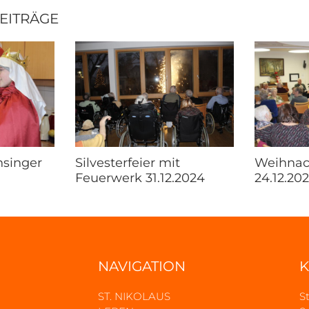
BEITRÄGE
nsinger
Silvesterfeier mit
Weihnach
Feuerwerk 31.12.2024
24.12.20
NAVIGATION
K
ST. NIKOLAUS
S