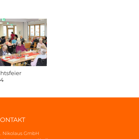
tsfeier
24
ONTAKT
t. Nikolaus GmbH