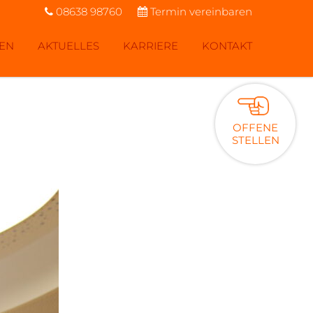
08638 98760
Termin vereinbaren
SEN
AKTUELLES
KARRIERE
KONTAKT
OFFENE
STELLEN