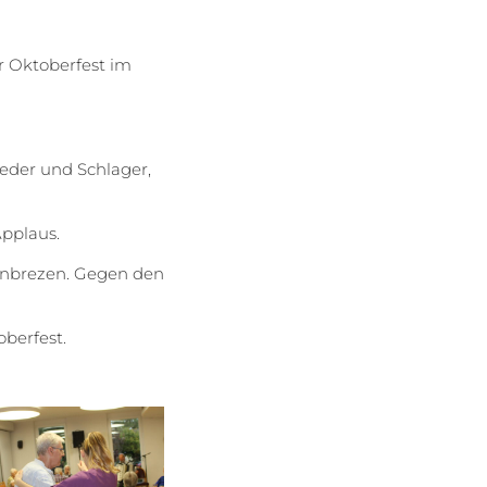
r Oktoberfest im
ieder und Schlager,
Applaus.
senbrezen. Gegen den
oberfest.