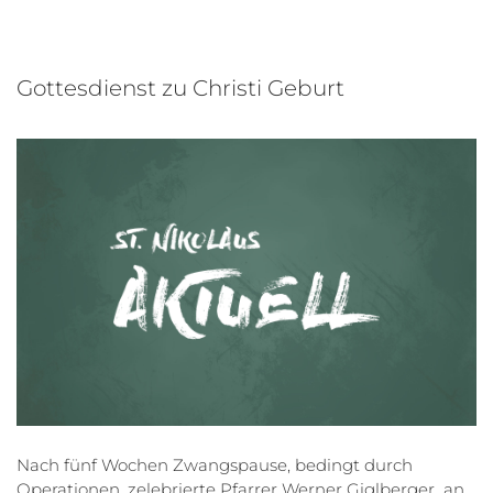
Gottesdienst zu Christi Geburt
Nach fünf Wochen Zwangspause, bedingt durch
Operationen, zelebrierte Pfarrer Werner Giglberger an