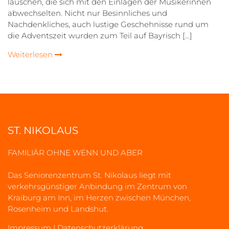
lauschen, die sich mit den Einlagen der Musikerinnen
abwechselten. Nicht nur Besinnliches und
Nachdenkliches, auch lustige Geschehnisse rund um
die Adventszeit wurden zum Teil auf Bayrisch […]
Weiterlesen
ST. NIKOLAUS
FAMILIÄR OHNE WENN UND ABER
Das Seniorenzentrum St. Nikolaus liegt mit
verkehrsgünstiger Anbindung im Zentrum von
Kraiburg am Inn, im Herzen zwischen München,
Rosenheim und Landshut.
Impressum
|
Datenschutzerklärung