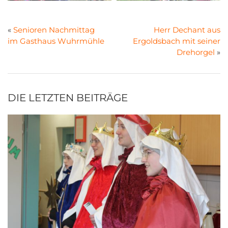
«
Senioren Nachmittag
Herr Dechant aus
im Gasthaus Wuhrmühle
Ergoldsbach mit seiner
Drehorgel
»
DIE LETZTEN BEITRÄGE