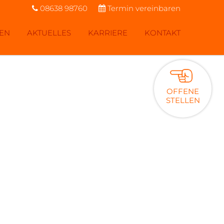
08638 98760
Termin vereinbaren
SEN
AKTUELLES
KARRIERE
KONTAKT
OFFENE
STELLEN