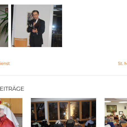
ienst
St. 
BEITRÄGE