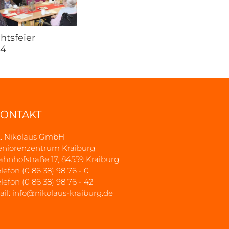
tsfeier
24
ONTAKT
t. Nikolaus GmbH
eniorenzentrum Kraiburg
ahnhofstraße 17, 84559 Kraiburg
lefon (0 86 38) 98 76 - 0
lefon (0 86 38) 98 76 - 42
ail:
info@nikolaus-kraiburg.de