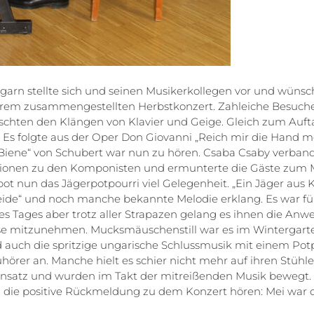
arn stellte sich und seinen Musikerkollegen vor und wünsch
hrem zusammengestellten Herbstkonzert. Zahleiche Besuch
hten den Klängen von Klavier und Geige. Gleich zum Aufta
. Es folgte aus der Oper Don Giovanni „Reich mir die Hand me
ene“ von Schubert war nun zu hören. Csaba Csaby verband
tionen zu den Komponisten und ermunterte die Gäste zum 
ot nun das Jägerpotpourri viel Gelegenheit. „Ein Jäger aus K
ide“ und noch manche bekannte Melodie erklang. Es war für
des Tages aber trotz aller Strapazen gelang es ihnen die Anw
se mitzunehmen. Mucksmäuschenstill war es im Wintergart
 auch die spritzige ungarische Schlussmusik mit einem Potp
hörer an. Manche hielt es schier nicht mehr auf ihren Stühle
satz und wurden im Takt der mitreißenden Musik bewegt. 
die positive Rückmeldung zu dem Konzert hören: Mei war d