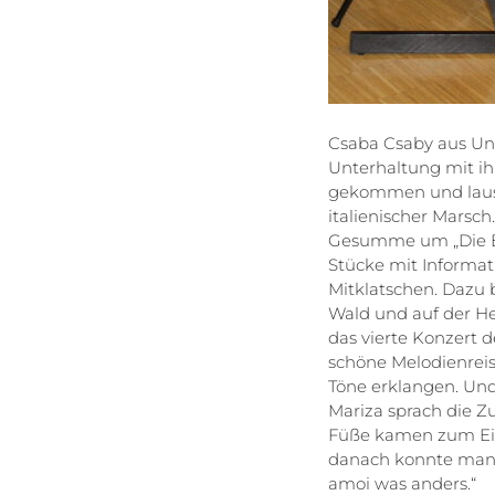
Csaba Csaby aus Ung
Unterhaltung mit i
gekommen und lausc
italienischer Marsch
Gesumme um „Die Bi
Stücke mit Informa
Mitklatschen. Dazu b
Wald und auf der He
das vierte Konzert 
schöne Melodienrei
Töne erklangen. Und
Mariza sprach die Zu
Füße kamen zum Ein
danach konnte man 
amoi was anders.“