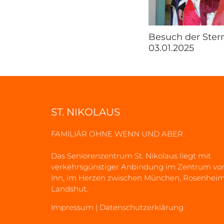
Besuch der Ster
03.01.2025
ST. NIKOLAUS
FAMILIÄR OHNE WENN UND ABER
Das Seniorenzentrum St. Nikolaus liegt mit
verkehrsgünstiger Anbindung im Zentrum vo
Inn, im Herzen zwischen München, Rosenhei
Landshut.
Impressum
|
Datenschutzerklärung