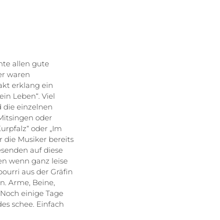
te allen gute
er waren
kt erklang ein
in Leben“. Viel
 die einzelnen
Mitsingen oder
urpfalz“ oder „Im
 die Musiker bereits
esenden auf diese
en wenn ganz leise
ourri aus der Gräfin
n. Arme, Beine,
Noch einige Tage
es schee. Einfach