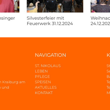
nsinger
Silvesterfeier mit
Weihnach
Feuerwerk 31.12.2024
24.12.20
NAVIGATION
K
ST. NIKOLAUS
S
LEBEN
S
PFLEGE
B
n Kraiburg am
SPEISEN
Te
m und
AKTUELLES
Te
KONTAKT
M